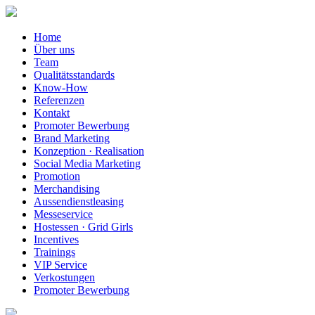
Home
Über uns
Team
Qualitätsstandards
Know-How
Referenzen
Kontakt
Promoter Bewerbung
Brand Marketing
Konzeption · Realisation
Social Media Marketing
Promotion
Merchandising
Aussendienstleasing
Messeservice
Hostessen · Grid Girls
Incentives
Trainings
VIP Service
Verkostungen
Promoter Bewerbung